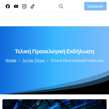
Επικοινωνία
Τελική
Προεκλογική
Εκδήλωση
Home
Δελτία Τύπου
Τελική Προεκλογική Εκδήλωση