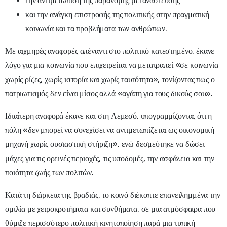
την αντιμετώπιση της παράνομης μετανάστευσης
και την ανάγκη επιστροφής της πολιτικής στην πραγματική
κοινωνία και τα προβλήματα των ανθρώπων.
Με αιχμηρές αναφορές απέναντι στο πολιτικό κατεστημένο, έκανε
λόγο για μια κοινωνία που επιχειρείται να μετατραπεί «σε κοινωνία
χωρίς ρίζες, χωρίς ιστορία και χωρίς ταυτότητα», τονίζοντας πως ο
πατριωτισμός δεν είναι μίσος αλλά «αγάπη για τους δικούς σου».
Ιδιαίτερη αναφορά έκανε και στη Λεμεσό, υπογραμμίζοντας ότι η
πόλη «δεν μπορεί να συνεχίσει να αντιμετωπίζεται ως οικονομική
μηχανή χωρίς ουσιαστική στήριξη», ενώ δεσμεύτηκε να δώσει
μάχες για τις ορεινές περιοχές, τις υποδομές, την ασφάλεια και την
ποιότητα ζωής των πολιτών.
Κατά τη διάρκεια της βραδιάς, το κοινό διέκοπτε επανειλημμένα την
ομιλία με χειροκροτήματα και συνθήματα, σε μια ατμόσφαιρα που
θύμιζε περισσότερο πολιτική κινητοποίηση παρά μια τυπική