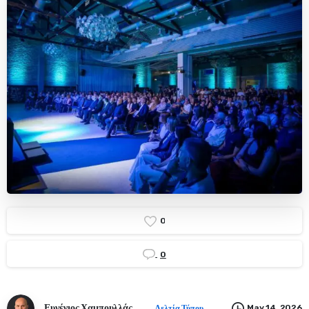
0
0
Ευγένιος Χαμπουλλάς
May 14, 2026
Δελτία Τύπου